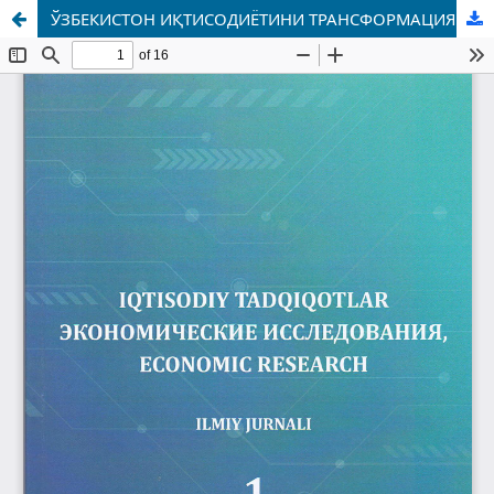
ЎЗБЕКИСТОН ИҚТИСОДИЁТИНИ ТРАНСФОРМАЦИЯЛАШУВИ ЖАРАЁНИДА ИНВЕСТИЦИОН МЕХАНИЗМНИНГ РОЛИ