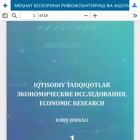
МЕҲНАТ БОЗОРИНИ РИВОЖЛАНТИРИШ ВА АҲОЛИ БАНДЛИГИНИ ТАЪМИНЛАШ ЙЎЛЛАРИ