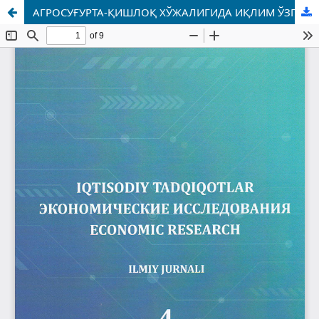
АГРОСУҒУРТА-ҚИШЛОҚ ХЎЖАЛИГИДА ИҚЛИМ ЎЗГАРИШИНИ ЮМШАТУВЧИ МОЛИЯВИЙ ВОСИТА СИФАТИДА