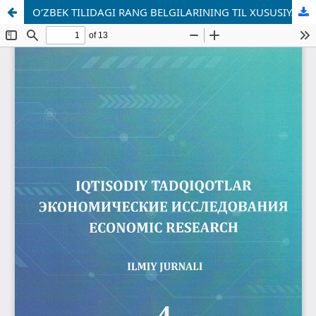
O‘ZBEK TILIDAGI RANG BELGILARINING TIL XUSUSIYATLARI.