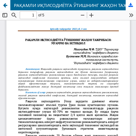
РАҚАМЛИ ИҚТИСОДИЁТГА ЎТИШНИНГ ЖАҲОН ТАЖРИБАСИ: МУАММО ВА ИСТИҚБОЛ