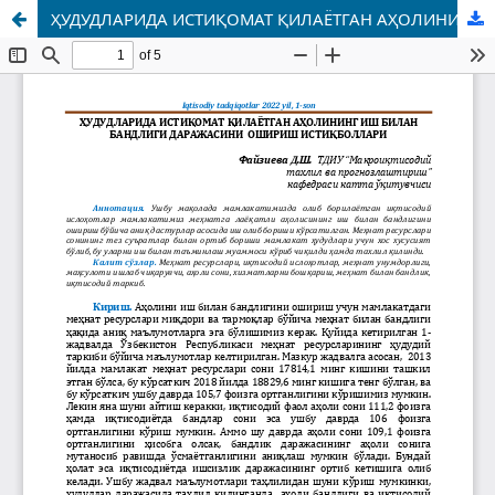
ҲУДУДЛАРИДА ИСТИҚОМАТ ҚИЛАЁТГАН АҲОЛИНИНГ ИШ БИЛАН БАНДЛИГИ ДАРАЖАСИНИ ОШИРИШ ИСТИҚБОЛЛАРИ