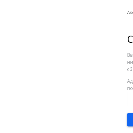
As
С
Вв
ни
сб
Ад
по