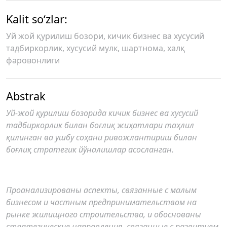
Kalit so‘zlar:
Уй жой қурилиш бозори, кичик бизнес ва хусусий
тадбиркорлик, хусусий мулк, шартнома, халқ
фаровонлиги
Abstrak
Уй-жой қурилиш бозорида
кичик бизнес ва хусусий
тадбиркорлик билан боғлиқ жиҳатлари таҳлил
қилинган ва ушбу соҳани ривожлантириш билан
боғлиқ стратегик йўналишлар асосланган.
Проанализированы аспекты, связанные с малым
бизнесом и частным предпринимательством на
рынке жилищного строительства, и обоснованы
стратегические направления, связанные с развитием