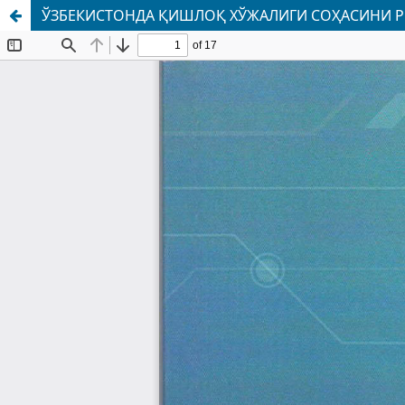
ЎЗБЕКИСТОНДА ҚИШЛОҚ ХЎЖАЛИГИ СОҲАСИНИ