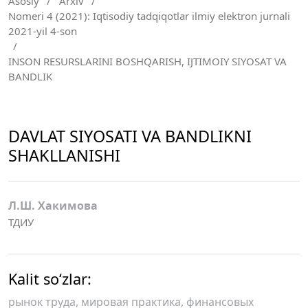
Asosiy
/
Arxiv
/
Nomeri 4 (2021): Iqtisodiy tadqiqotlar ilmiy elektron jurnali
2021-yil 4-son
/
INSON RESURSLARINI BOSHQARISH, IJTIMOIY SIYOSAT VA
BANDLIK
DAVLAT SIYOSATI VA BANDLIKNI
SHAKLLANISHI
Л.Ш. Хакимова
ТДИУ
Kalit so‘zlar:
рынок труда, мировая практика, финансовых