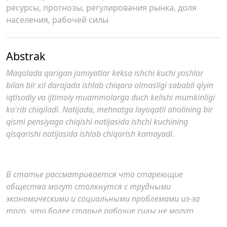
ресурсы, прогнозы, регулирования рынка, доля
населения, рабочей силы
Abstrak
Maqolada qarigan jamiyatlar keksa ishchi kuchi yoshlar
bilan bir xil darajada ishlab chiqara olmasligi sababli qiyin
iqtisodiy va ijtimoiy muammolarga duch kelishi mumkinligi
ko'rib chiqiladi. Natijada, mehnatga layoqatli aholining bir
qismi pensiyaga chiqishi natijasida ishchi kuchining
qisqarishi natijasida ishlab chiqarish kamayadi.
В статье рассматривается что стареющие
общества могут столкнутся с трудными
экономическими и социальными проблемами из-за
того, что более старые рабочие силы не могут
производить на уровне молодых. В результате объем