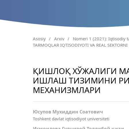
Asosiy
/
Arxiv
/
Nomeri 1 (2021): Iqtisodiy t
TARMOQLAR IQTISODIYOTI VA REAL SEKTORNI
ҚИШЛОҚ ХЎЖАЛИГИ МА
ИШЛАШ ТИЗИМИНИ Р
МЕХАНИЗМЛАРИ
Юсупов Мухиддин Соатович
Toshkent davlat iqtisodiyot universiteti
Исмоилова Гулчирой Толлибой қизи