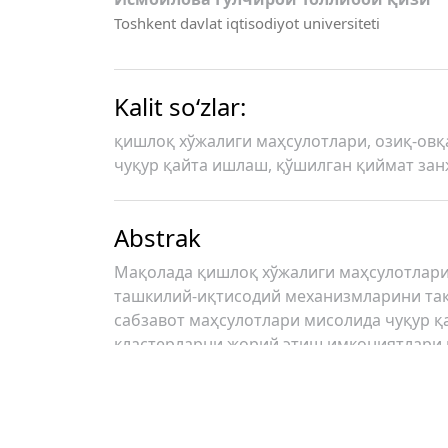
Toshkent davlat iqtisodiyot universiteti
Kalit so‘zlar:
қишлоқ хўжалиги маҳсулотлари, озиқ-овқа
чуқур қайта ишлаш, қўшилган қиймат зан
Abstrak
Мақолада қишлоқ хўжалиги маҳсулотлар
ташкилий-иқтисодий механизмларини та
сабзавот маҳсулотлари мисолида чуқур 
кластерларни жорий этиш имкониятлари 
Author Biographies
Юсупов Мухиддин Соатович,
Toshkent d