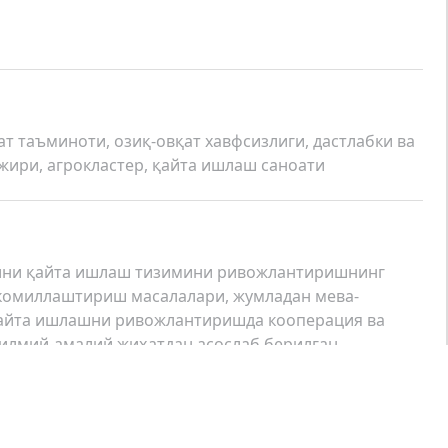
т таъминоти, озиқ-овқат хавфсизлиги, дастлабки ва
жири, агрокластер, қайта ишлаш саноати
ини қайта ишлаш тизимини ривожлантиришнинг
комиллаштириш масалалари, жумладан мева-
қайта ишлашни ривожлантиришда кооперация ва
илмий-амалий жиҳатдан асослаб берилган.
avlat iqtisodiyot universiteti