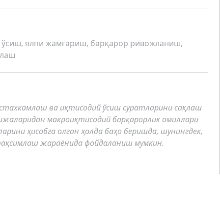
 ўсиш, ялпи жамғариш, барқарор ривожланиш,
нлаш
стахкамлаш ва иқтисодий ўсиш суратларини сақлаш
ижаларидан макроиқтисодий барқарорлик омиллари
рини ҳисобга олган ҳолда баҳо беришда, шунингдек,
тақсимлаш жараёнида фойдаланиш мумкин.
акроэкономической стабильности и поддержания
ы исследования могут быть использованы при оценке
ти с учетом параметров их развития, а также в
я инвестиций по регионам.