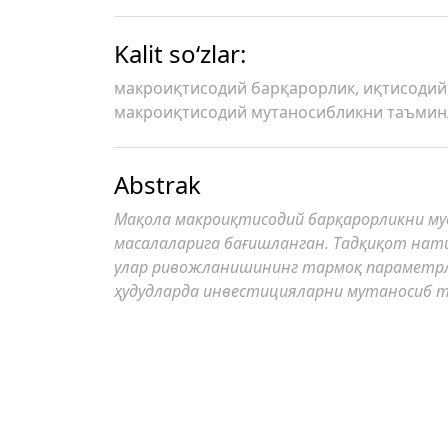
Kalit so‘zlar:
макроиқтисодий барқарорлик, иқтисодий
макроиқтисодий мутаносибликни таъми
Abstrak
Мақола макроиқтисодий барқарорликни му
масалаларига бағишланган. Тадқиқот нат
улар ривожланишининг тармоқ параметрла
ҳудудларда инвестицияларни мутаносиб 
Статья посвящена вопросам укрепления м
имиджа экономического роста. Результат
факторов макроэкономической устойчивос
процессе пропорционального распределени