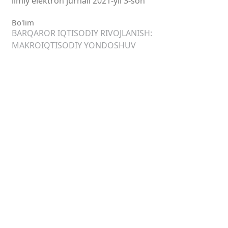
ilmiy elektron jurnali 2021-yil 3-son
Bo'lim
BARQAROR IQTISODIY RIVOJLANISH:
MAKROIQTISODIY YONDOSHUV