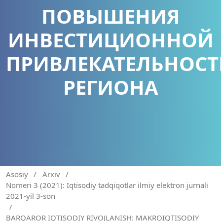
ПОВЫШЕНИЯ
ИНВЕСТИЦИОННОЙ
ПРИВЛЕКАТЕЛЬНОС
РЕГИОНА
Asosiy
/
Arxiv
/
Nomeri 3 (2021): Iqtisodiy tadqiqotlar ilmiy elektron jurnali
2021-yil 3-son
/
BARQAROR IQTISODIY RIVOJLANISH: MAKROIQTISODIY