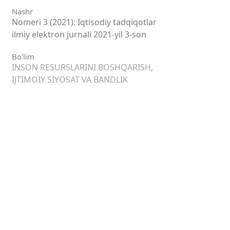
Nashr
Nomeri 3 (2021): Iqtisodiy tadqiqotlar
ilmiy elektron jurnali 2021-yil 3-son
Bo'lim
INSON RESURSLARINI BOSHQARISH,
IJTIMOIY SIYOSAT VA BANDLIK