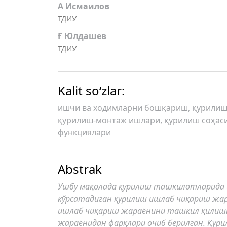
A Иcмаилов
ТДИУ
Ғ Юлдашев
ТДИУ
Kalit so‘zlar:
ишчи ва ходимларни бошқариш, қурилиш
қурилиш-монтаж ишлари, қурилиш соҳас
функциялари
Abstrak
Ушбу мақолада қурилиш ташкилотларида 
кўрсатадиган қурилиш ишлаб чиқариш жар
ишлаб чиқариш жараёнини ташкил қилиш
жараёнидан фарқлари очиб берилган. Қур