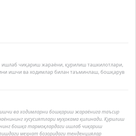
 ишлаб чиқариш жараёни, қурилиш ташкилотлари,
ини ишчи ва ходимлар билан таъминлаш, бошқарув
ишчи ва ходимларни бошқариш жараёнига таъсир
аёнининг хусусиятлари муҳокама қилинади. Қурилиш
нинг бошқа тармоқлардаги ишлаб чиқариш
илишдаги меҳнат бозоридаги тенденциялар