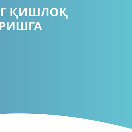
НГ ҚИШЛОҚ
АРИШГА