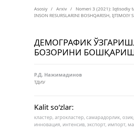
Asosiy
/
Arxiv
/
Nomeri 3 (2021): Iqtisodiy t
INSON RESURSLARINI BOSHQARISH, IJTIMOIY 
ДЕМОГРАФИК ЎЗГАРИШ
БОЗОРИНИ БОШҚАРИШ
Р.Д. Нажимадинов
ТДИУ
Kalit so‘zlar:
кластер, агрокластер, самарадорлик, озиқ
инновация, интенсив, экспорт, импорт, м