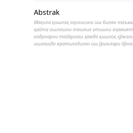
Abstrak
Мақола қишлоқ аҳолисини иш билан таъм
қайта ишлашни ташкил этишни аҳамияти 
кадрларни тайёрлаш ҳамда қишлоқ ҳўжал
ишлашда яратиладиган иш ўринлари йўна
Author Biography
Р.Д. Нажимадинов ,
ТДИУ
ТДИУ Тармоқлар иқтисодиёти
кафедраси к