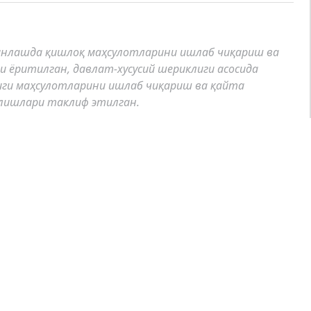
инлашда қишлоқ маҳсулотларини ишлаб чиқариш ва
ёритилган, давлат-хусусий шериклиги асосида
иги маҳсулотларини ишлаб чиқариш ва қайта
лишлари таклиф этилган.
атта ўқитувчиси
© Powered by:
Khayrulla