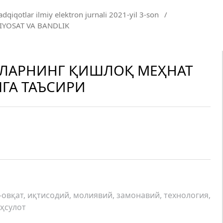
adqiqotlar ilmiy elektron jurnali 2021-yil 3-son
/
SIYOSAT VA BANDLIK
ЛАРНИНГ ҚИШЛОҚ МЕҲНАТ
ГА ТАЪСИРИ
-овқат, иқтисодий, молиявий, замонавий, технология,
аҳсулот