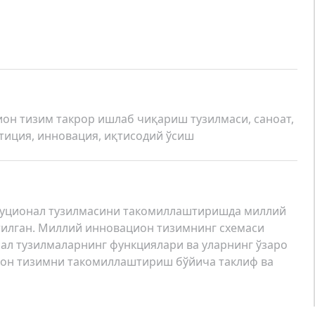
он тизим такрор ишлаб чиқариш тузилмаси, саноат,
стиция, инновация, иқтисодий ўсиш
туционал тузилмасини такомиллаштиришда миллий
тилган. Миллий инновацион тизимнинг схемаси
ал тузилмаларнинг функциялари ва уларнинг ўзаро
ион тизимни такомиллаштириш бўйича таклиф ва