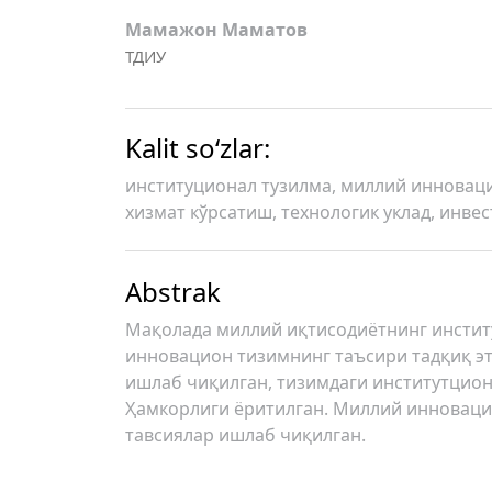
Мамажон Маматов
ТДИУ
Kalit so‘zlar:
институционал тузилма, миллий инноваци
хизмат кўрсатиш, технологик уклад, инве
Abstrak
Мақолада миллий иқтисодиётнинг инсти
инновацион тизимнинг таъсири тадқиқ э
ишлаб чиқилган, тизимдаги институтцион
Ҳамкорлиги ёритилган. Миллий инновац
тавсиялар ишлаб чиқилган.