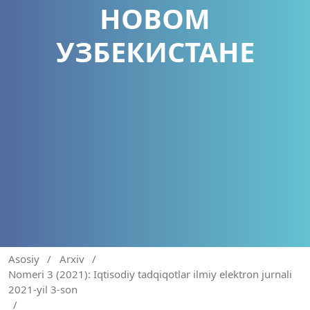
НОВОМ
УЗБЕКИСТАНЕ
Asosiy
/
Arxiv
/
Nomeri 3 (2021): Iqtisodiy tadqiqotlar ilmiy elektron jurnali
2021-yil 3-son
/