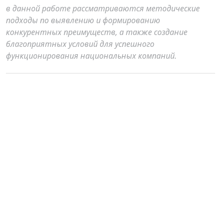
в данной работе рассматриваются методические
подходы по выявлению и формированию
конкурентных преимуществ, а также создание
благоприятных условий для успешного
функционирования национальных компаний.
Author Biography
Р Исакузиева ,
ТДИУ
Магистрант 1-курса, ТГЭУ
Nashr qilingan
2024-06-28