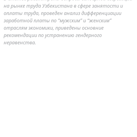
на рынке труда Узбекистана в сфере занятости и
оплаты труда, проведен анализ дифференциации
заработной платы по “мужским” и “женским”
отраслям экономики, приведены основние
рекомендации по устранению гендерного
неравенства.
Author Biography
А.Б. Ирматова ,
ТДИУ
Докторант (DSc) ТГЭУ, к.э.н.
Nashr qilingan
2024-06-28