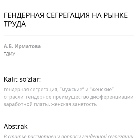
ГЕНДЕРНАЯ СЕГРЕГАЦИЯ НА РЫНКЕ
ТРУДА
А.Б. Ирматова
ТДИУ
Kalit so‘zlar:
гендерная сегрегация, “мужские” и “женские”
отрасли, гендерное преимущество дифференциации
заработной платы, женская занятость
Abstrak
В статье рассмотрены вопросы гендерной сегрегации