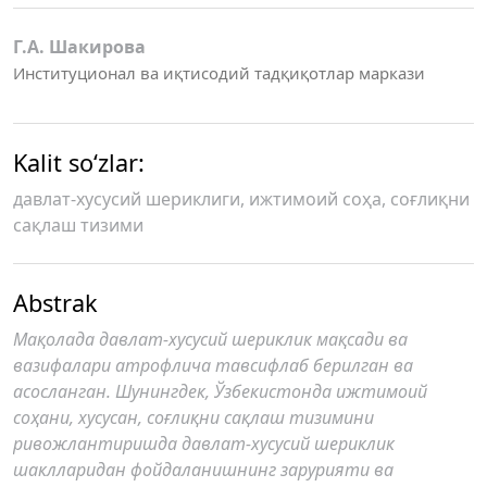
Г.А. Шакирова
Институционал ва иқтисодий тадқиқотлар маркази
Kalit so‘zlar:
давлат-хусусий шериклиги, ижтимоий соҳа, соғлиқни
сақлаш тизими
Abstrak
Мақолада давлат-хусусий шериклик мақсади ва
вазифалари атрофлича тавсифлаб берилган ва
асосланган. Шунингдек, Ўзбекистонда ижтимоий
соҳани, хусусан, соғлиқни сақлаш тизимини
ривожлантиришда давлат-хусусий шериклик
шаклларидан фойдаланишнинг зарурияти ва