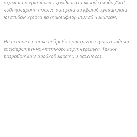
аҳамияти ёритилган ҳамда ижтимоий соҳада ДХШ
лойиҳаларини амалга ошириш ва қўллаб-қувватлаш
юзасидан хулоса ва таклифлар ишлаб чиқилган.
На основе статьи подробно раскрыты цель и задачи
государственно-частного партнерства. Также
разработаны необходимость и важность
использования форм государственно-частного
партнерства в развитии социальной сферы, в
частности системы здравоохранения в Узбекистане,
а также выводы и предложения по реализации и
поддержке проектов ГЧП в социальной сфере.
Author Biography
Г.А. Шакирова,
Институционал ва иқтисодий
тадқиқотлар маркази
ТДИУ “Институционал ва
иқтисодий