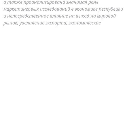
а также проанализирована значимая роль
маркетинговых исследований в экономике республики
и непосредственное влияние на выход на мировой
рынок, увеличение экспорта, экономические
отношения между странами. Представлены
источники информации по внешнеэкономической
деятельности, которые дают возможность
начинающим экспортерам легко и правильно вести
маркетинговые исследования внешнего рынка.
Author Biographies
Р.Р. Назарова ,
ТДИУ
профессор кафедра
""кономика отрасли", ТГЭУ
К.Л. Туйчиев ,
ТДИУ
соискатель кафедр
ы
«Маркетинг», ТГЭУ